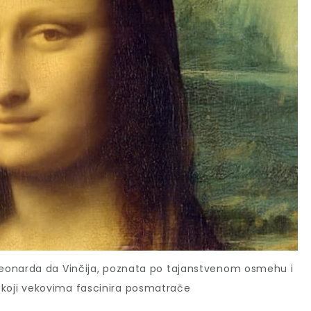
Leonarda da Vinčija, poznata po tajanstvenom osmehu i
 koji vekovima fascinira posmatrače