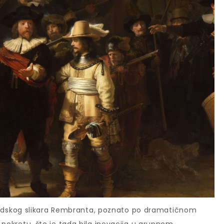
andskog slikara Rembranta, poznato po dramatičnom