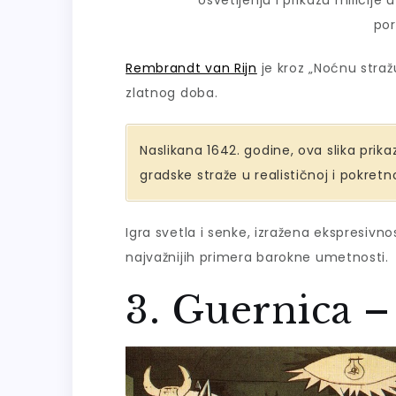
osvetljenju i prikazu milicije
por
Rembrandt van Rijn
je kroz „Noćnu straž
zlatnog doba.
Naslikana 1642. godine, ova slika pri
gradske straže u realističnoj i pokretn
Igra svetla i senke, izražena ekspresivn
najvažnijih primera barokne umetnosti.
3. Guernica – 