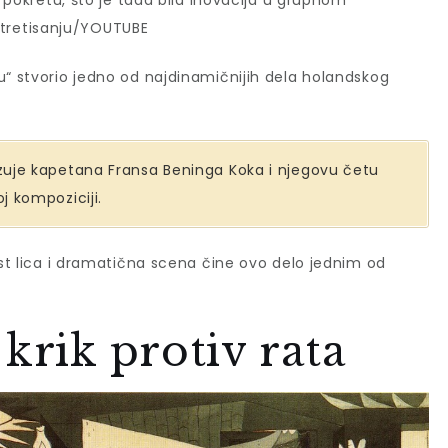
 u pokretu, što je tada bila inovacija u grupnom
tretisanju/YOUTUBE
u“ stvorio jedno od najdinamičnijih dela holandskog
kazuje kapetana Fransa Beninga Koka i njegovu četu
oj kompoziciji.
ost lica i dramatična scena čine ovo delo jednim od
krik protiv rata