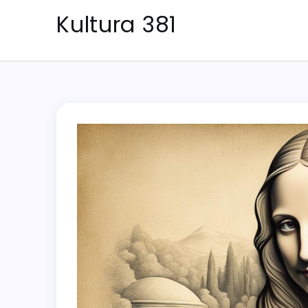
Skip
Kultura 381
to
content