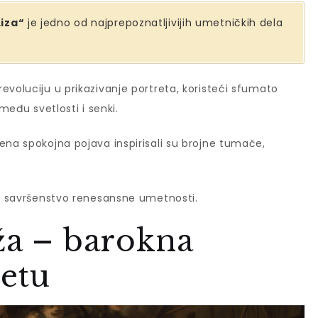
iza“
je jedno od najprepoznatljivijih umetničkih dela
voluciju u prikazivanje portreta, koristeći sfumato
među svetlosti i senki.
ena spokojna pojava inspirisali su brojne tumače,
je savršenstvo renesansne umetnosti.
ža – barokna
etu