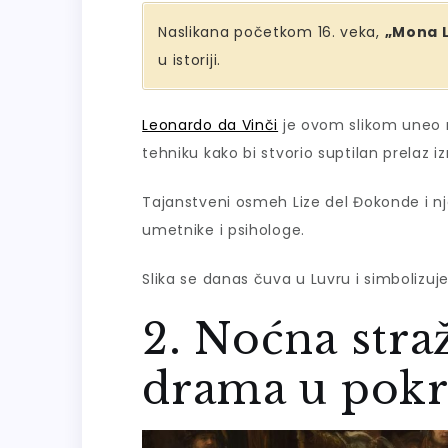
Naslikana početkom 16. veka,
„Mona L
u istoriji.
Leonardo da Vinči
je ovom slikom uneo re
tehniku kako bi stvorio suptilan prelaz iz
Tajanstveni osmeh Lize del Đokonde i nj
umetnike i psihologe.
Slika se danas čuva u Luvru i simbolizu
2. Noćna stra
drama u pokr